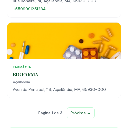
Rua Bonaire, 74, Açailândia, MA, 65930-000
+5599991251234
FARMÁCIA
BIG FARMA
Açailândia
Avenida Principal, 118, Açailândia, MA, 65930-000
Página 1 de 3
Próxima →