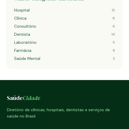
Hospital
12
Clínica
8
Consultório
6
Dentista
14
Laboratório
5
Farmácia
9
Saúde Mental
2
Saúde
Cidade
Diretório de clínicas, hospitais, dentistas e serviços de
saúde no Brasil.