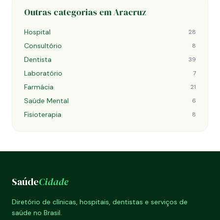
Outras categorias em Aracruz
Hospital
28
Consultório
8
Dentista
39
Laboratório
7
Farmácia
21
Saúde Mental
6
Fisioterapia
8
Saúde
Cidade
Diretório de clínicas, hospitais, dentistas e serviços de
saúde no Brasil.