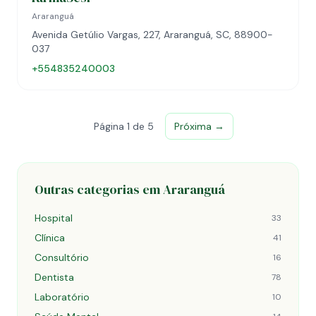
Araranguá
Avenida Getúlio Vargas, 227, Araranguá, SC, 88900-
037
+554835240003
Página 1 de 5
Próxima →
Outras categorias em Araranguá
Hospital
33
Clínica
41
Consultório
16
Dentista
78
Laboratório
10