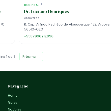
HOSPITAL
e
Dr. Luciano Henriques
Arcoverde
470
R. Cap. Arlíndo Pachêco de Albuquerque, 132, Arcover
56510-020
+5587996212996
ina 1 de 3
Próxima →
Navegação
Home
Guias
Notícias