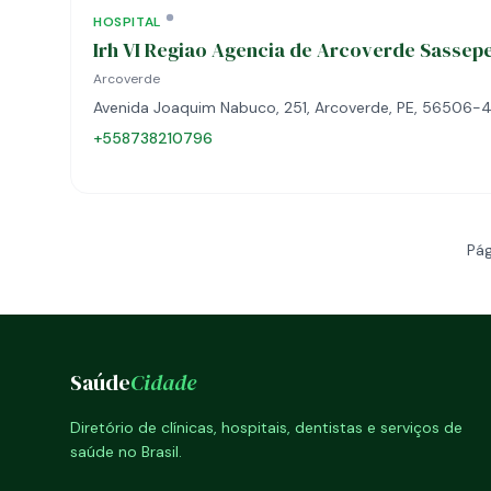
HOSPITAL
Irh VI Regiao Agencia de Arcoverde Sassep
Arcoverde
Avenida Joaquim Nabuco, 251, Arcoverde, PE, 56506-
+558738210796
Pág
Saúde
Cidade
Diretório de clínicas, hospitais, dentistas e serviços de
saúde no Brasil.