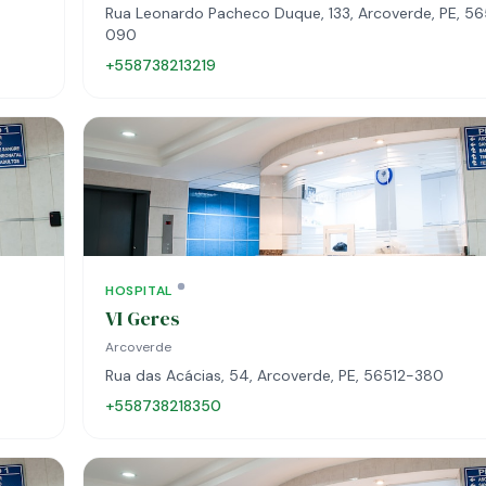
Rua Leonardo Pacheco Duque, 133, Arcoverde, PE, 5
090
+558738213219
HOSPITAL
VI Geres
Arcoverde
Rua das Acácias, 54, Arcoverde, PE, 56512-380
+558738218350