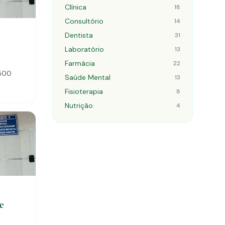
Clínica
18
Consultório
14
Dentista
31
Laboratório
13
Farmácia
22
-500
Saúde Mental
13
Fisioterapia
8
Nutrição
4
e