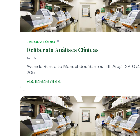
LABORATÓRIO
Deliberato Análises Clínicas
Arujá
Avenida Benedito Manuel dos Santos, 1111, Arujá, SP, 07
205
+551146467444