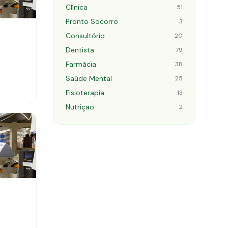
Clínica
51
Pronto Socorro
3
Consultório
20
Dentista
79
Farmácia
38
Saúde Mental
25
Fisioterapia
13
Nutrição
2