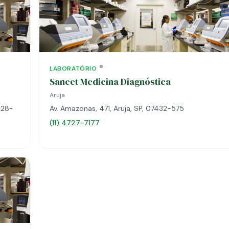
LABORATÓRIO
Sancet Medicina Diagnóstica
Aruja
428-
Av. Amazonas, 471, Aruja, SP, 07432-575
(11) 4727-7177