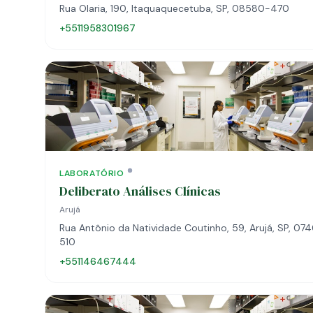
Rua Olaria, 190, Itaquaquecetuba, SP, 08580-470
+5511958301967
LABORATÓRIO
Deliberato Análises Clínicas
Arujá
Rua Antônio da Natividade Coutinho, 59, Arujá, SP, 07
510
+551146467444