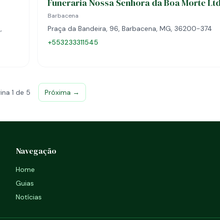
Funeraria Nossa Senhora da Boa Morte Lt
Barbacena
,
Praça da Bandeira, 96, Barbacena, MG, 36200-374
+553233311545
ina 1 de 5
Próxima →
Navegação
Home
Guias
Notícias