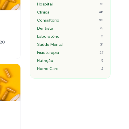
Hospital
51
Clínica
48
Consultório
35
Dentista
75
Laboratório
11
320
Saúde Mental
21
Fisioterapia
27
Nutrição
5
Home Care
2