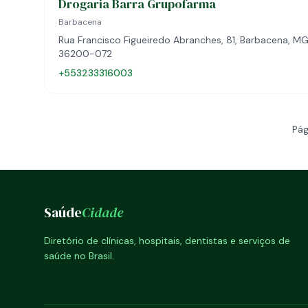
Drogaria Barra Grupofarma
Barbacena
Rua Francisco Figueiredo Abranches, 81, Barbacena, MG
36200-072
+553233316003
Pág
Saúde
Cidade
Diretório de clínicas, hospitais, dentistas e serviços de
saúde no Brasil.