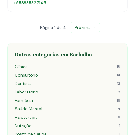
+558835327145
Página 1 de 4
Próxima →
Outras categorias em Barbalha
Clínica
18
Consultório
14
Dentista
12
Laboratório
8
Farmácia
16
Saúde Mental
4
Fisioterapia
6
Nutrição
1
Posto de Saúde
1