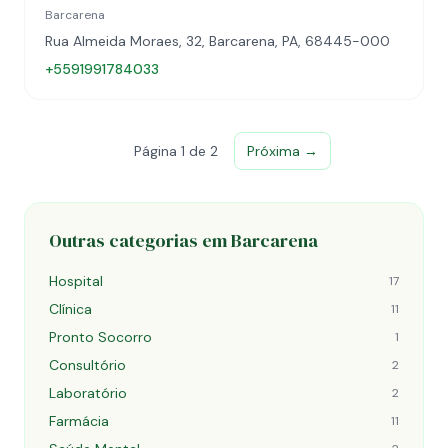
Barcarena
Rua Almeida Moraes, 32, Barcarena, PA, 68445-000
+5591991784033
Página 1 de 2
Próxima →
Outras categorias em Barcarena
Hospital
17
Clínica
11
Pronto Socorro
1
Consultório
2
Laboratório
2
Farmácia
11