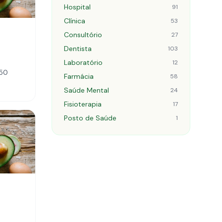
Hospital
91
Clínica
53
Consultório
27
Dentista
103
Laboratório
12
750
Farmácia
58
Saúde Mental
24
Fisioterapia
17
Posto de Saúde
1