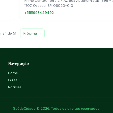
Prime Center, Torre 2 - Av. dos Autonomistas, 896 - 
1707, Osasco, SP, 06020-010
+5511993449492
ina 1 de 51
Próxima →
Navegação
Home
Guias
Notícias
SaúdeCidade © 2026. Todos os direitos reservados.