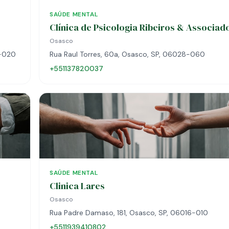
SAÚDE MENTAL
Clínica de Psicologia Ribeiros & Associad
Osasco
6-020
Rua Raul Torres, 60a, Osasco, SP, 06028-060
+551137820037
SAÚDE MENTAL
Clinica Lares
Osasco
Rua Padre Damaso, 181, Osasco, SP, 06016-010
+5511939410802