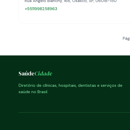
Rua Ângelo Bianchy, 168, Osasco, SP, 06018-150
+5511998258963
Pág
Saúde
Cidade
Diretório de clínicas, hospitais, dentistas e serviços de
saúde no Brasil.