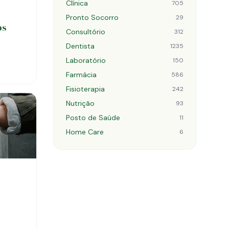
Clínica
705
Pronto Socorro
29
os
Consultório
312
Dentista
1235
Laboratório
150
Farmácia
586
Fisioterapia
242
Nutrição
93
Posto de Saúde
11
Home Care
6