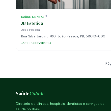
SAÚDE MENTAL
JB Estetica
João Pessoa
Rua Silva Jardim, 780, João Pessoa, PB, 58010-060
+5583988598559
Pág
Saúde
Cidade
Diretório de clínicas, hospitais, dentistas e serviços de
saúde no Brasil.