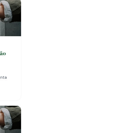
ção
anta