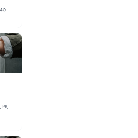
440
 PB,