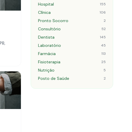
Hospital
155
Clínica
106
Pronto Socorro
2
Consultório
52
Dentista
145
PB,
Laboratório
45
Farmácia
113
Fisioterapia
25
Nutrição
5
Posto de Saúde
2