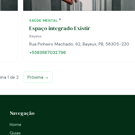
SAÚDE MENTAL
Espaço integrado Existir
Bayeux
Rua Pinheiro Machado, 62, Bayeux, PB, 58305-220
+5583987032796
ina 1 de 2
Próxima →
Navegação
Home
Guias