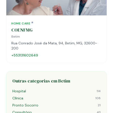
HOME CARE
COENFMG
Betim
Rua Conrado José da Mata, 94, Betim, MG, 32600-
200
+553131602649
Outras categorias em Betim
Hospital
114
Clínica
108
Pronto Socorro
21
Consultório
43