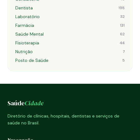
Dentista
198
Laboratório
32
Farmácia
131
Saúde Mental
62
Fisioterapia
44
Nutrição
7
Posto de Saúde
5
Saúde
Cidade
Diretório de clínicas, hospitais, dentistas e serviços de
saúde no Brasil.