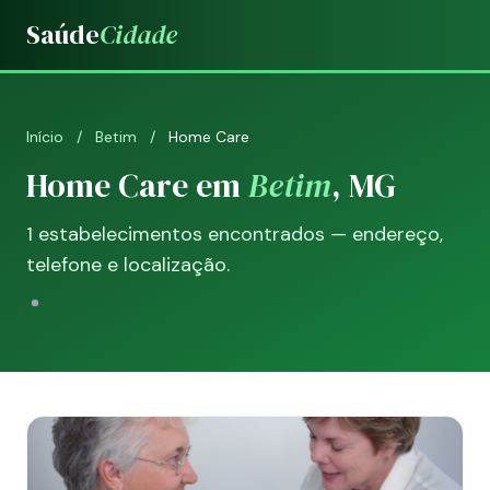
Saúde
Cidade
Início
/
Betim
/
Home Care
Home Care em
Betim
, MG
1 estabelecimentos encontrados — endereço,
telefone e localização.