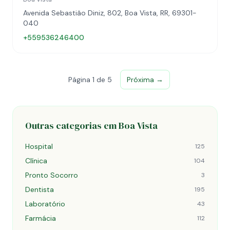
Avenida Sebastião Diniz, 802, Boa Vista, RR, 69301-
040
+559536246400
Página 1 de 5
Próxima →
Outras categorias em Boa Vista
Hospital
125
Clínica
104
Pronto Socorro
3
Dentista
195
Laboratório
43
Farmácia
112