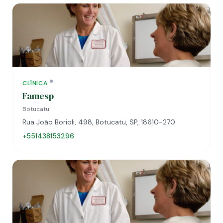
CLÍNICA
Famesp
Botucatu
Rua João Borioli, 498, Botucatu, SP, 18610-270
+551438153296