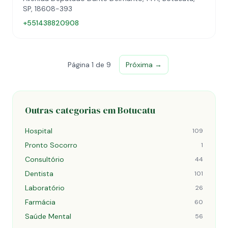
SP, 18608-393
+551438820908
Página 1 de 9
Próxima →
Outras categorias em Botucatu
Hospital
109
Pronto Socorro
1
Consultório
44
Dentista
101
Laboratório
26
Farmácia
60
Saúde Mental
56