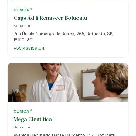
CLÍNICA
Caps Ad Ii Renascer Botucatu
Botucatu
Rua Úrsula Camargo de Barros, 265, Botucatu, SP,
18610-301
+551438159104
CLÍNICA
Mega Científica
Botucatu
Avenida Deputado Dante Delmanto, 1471, Botucatu,