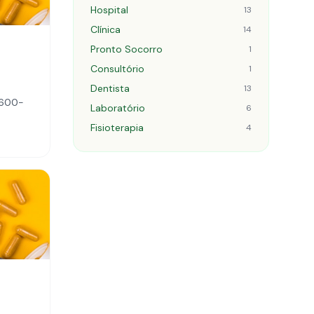
Hospital
13
Clínica
14
Pronto Socorro
1
Consultório
1
Dentista
13
8600-
Laboratório
6
Fisioterapia
4