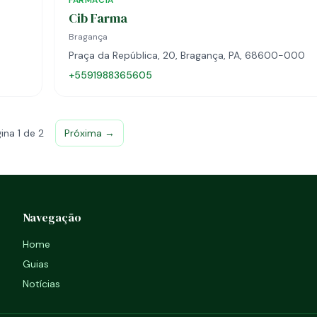
FARMÁCIA
Cib Farma
Bragança
Praça da República, 20, Bragança, PA, 68600-000
+5591988365605
ina 1 de 2
Próxima →
Navegação
Home
Guias
Notícias