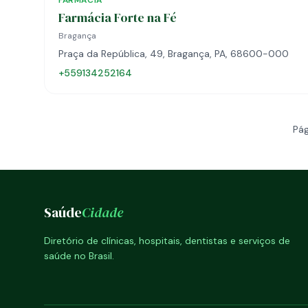
FARMÁCIA
Farmácia Forte na Fé
Bragança
Praça da República, 49, Bragança, PA, 68600-000
+559134252164
Pág
Saúde
Cidade
Diretório de clínicas, hospitais, dentistas e serviços de
saúde no Brasil.