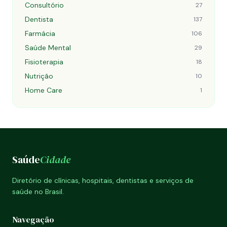
Consultório
27
Dentista
137
Farmácia
106
Saúde Mental
29
Fisioterapia
18
Nutrição
10
Home Care
1
Saúde
Cidade
Diretório de clínicas, hospitais, dentistas e serviços de
saúde no Brasil.
Navegação