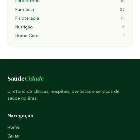
Laboratório
10
Farmácia
25
Fisioterapia
15
Nutrição
5
Home Care
1
Saúde
Cidade
Diretório de clínicas, hospitais, dentistas e serviços de
saúde no Brasil.
Navegação
Home
Guias