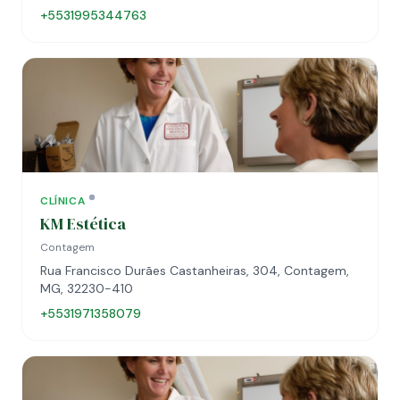
+5531995344763
CLÍNICA
KM Estética
Contagem
Rua Francisco Durães Castanheiras, 304, Contagem,
MG, 32230-410
+5531971358079