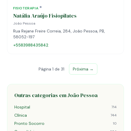
FISIOTERAPIA
Natália Araújo Fisiopilates
João Pessoa
Rua Rejane Freire Correia, 284, João Pessoa, PB,
58052-197
+5583988435842
Página 1 de 31
Próxima →
Outras categorias em João Pessoa
Hospital
714
Clínica
744
Pronto Socorro
10