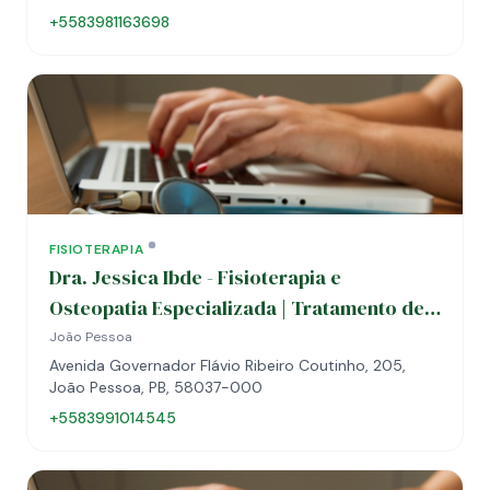
+5583981163698
FISIOTERAPIA
Dra. Jessica Ibde - Fisioterapia e
Osteopatia Especializada | Tratamento de
assimetrias cranianas e desenvolvimento
João Pessoa
em bebês
Avenida Governador Flávio Ribeiro Coutinho, 205,
João Pessoa, PB, 58037-000
+5583991014545