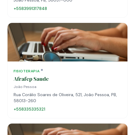
João Pessoa, PB, 58037-000
+5583991317848
FISIOTERAPIA
Afrafep Saude
João Pessoa
Rua Corálio Soares de Oliveira, 521, João Pessoa, PB,
58013-260
+558335335321