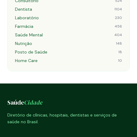
Consultório
524
Dentista
1104
Laboratório
230
Farmácia
456
Saúde Mental
404
Nutrição
148
Posto de Saúde
18
Home Care
10
Saúde
Cidade
Diretório de clínicas, hospitais, dentistas e serviços de
saúde no Brasil.