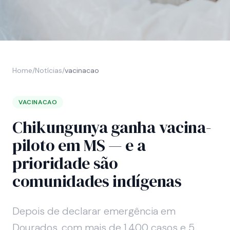
Home
/
Notícias
/
vacinacao
VACINACAO
Chikungunya ganha vacina-
piloto em MS — e a
prioridade são
comunidades indígenas
Depois de declarar emergência em
Dourados, com mais de 1.400 casos e 5