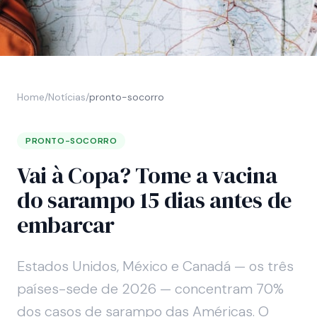
Home
/
Notícias
/
pronto-socorro
PRONTO-SOCORRO
Vai à Copa? Tome a vacina
do sarampo 15 dias antes de
embarcar
Estados Unidos, México e Canadá — os três
países-sede de 2026 — concentram 70%
dos casos de sarampo das Américas. O