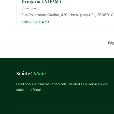
Drogaria UNI FAMA
Nova Iguaçu
Rua Philomeno Coelho, 320, Nova Iguaçu, RJ, 26050-
+552137671470
Pág
Saúde
Cidade
Diretório de clínicas, hospitais, dentistas e serviços de
saúde no Brasil.