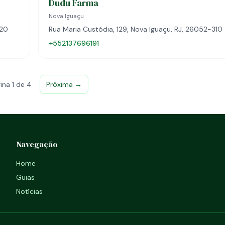
Dudu Farma
Nova Iguaçu
020
Rua Maria Custódia, 129, Nova Iguaçu, RJ, 26052-310
+552137696191
ina 1 de 4
Próxima →
Navegação
Home
Guias
Notícias