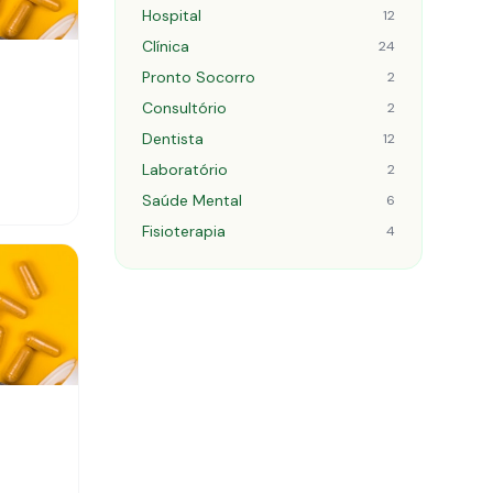
Hospital
12
Clínica
24
Pronto Socorro
2
Consultório
2
Dentista
12
Laboratório
2
Saúde Mental
6
Fisioterapia
4