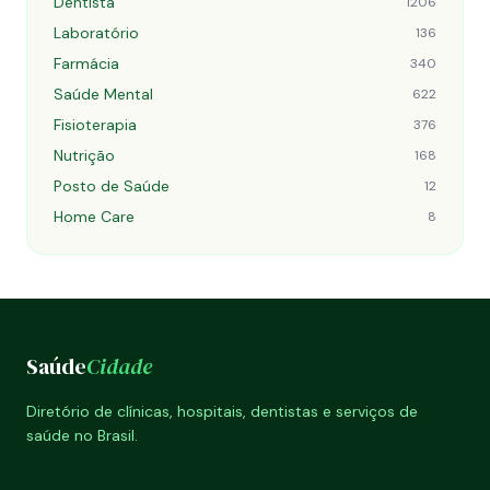
Dentista
1206
Laboratório
136
Farmácia
340
Saúde Mental
622
Fisioterapia
376
Nutrição
168
Posto de Saúde
12
Home Care
8
Saúde
Cidade
Diretório de clínicas, hospitais, dentistas e serviços de
saúde no Brasil.