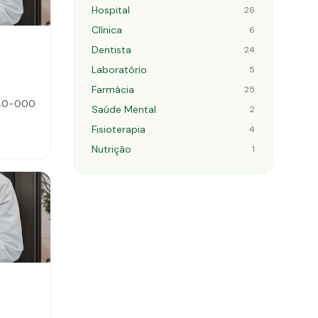
Hospital
26
Clínica
6
Dentista
24
Laboratório
5
Farmácia
25
440-000
Saúde Mental
2
Fisioterapia
4
Nutrição
1