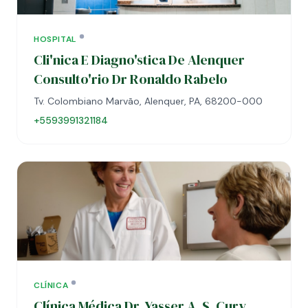
HOSPITAL
Cli'nica E Diagno'stica De Alenquer
Consulto'rio Dr Ronaldo Rabelo
Tv. Colombiano Marvão, Alenquer, PA, 68200-000
+5593991321184
CLÍNICA
Clínica Médica Dr. Yasser A. S. Cury