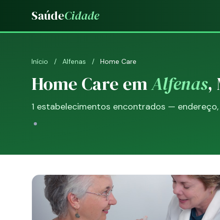
Saúde
Cidade
Início
/
Alfenas
/
Home Care
Home Care em
Alfenas
,
1 estabelecimentos encontrados — endereço, t