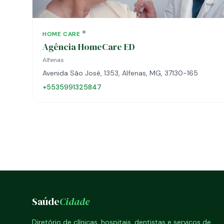
HOME CARE
Agência HomeCare ED
Alfenas
Avenida São José, 1353, Alfenas, MG, 37130-165
+5535991325847
Saúde
Cidade
Diretório de clínicas, hospitais, dentistas e serviços de