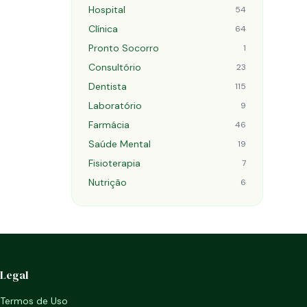
Hospital
54
Clínica
64
Pronto Socorro
1
Consultório
23
Dentista
115
Laboratório
9
Farmácia
46
Saúde Mental
19
Fisioterapia
7
Nutrição
6
Legal
Termos de Uso