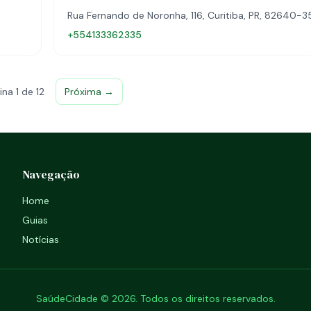
Rua Fernando de Noronha, 116, Curitiba, PR, 82640-
+554133362335
ina 1 de 12
Próxima →
Navegação
Home
Guias
Notícias
SaúdeCidade © 2026. Todos os direitos reservados.