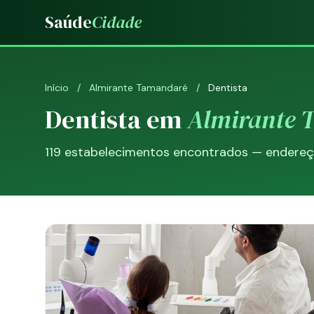
Saúde
Cidade
Início
/
Almirante Tamandaré
/
Dentista
Dentista em
Almirante 
119 estabelecimentos encontrados — endereço,