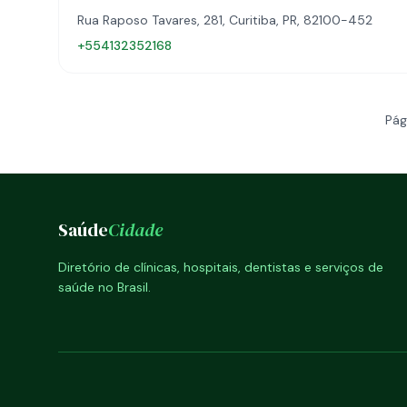
Rua Raposo Tavares, 281, Curitiba, PR, 82100-452
+554132352168
Pág
Saúde
Cidade
Diretório de clínicas, hospitais, dentistas e serviços de
saúde no Brasil.