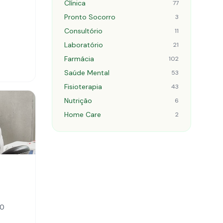
Clínica
77
Pronto Socorro
3
Consultório
11
Laboratório
21
Farmácia
102
Saúde Mental
53
Fisioterapia
43
Nutrição
6
Home Care
2
00