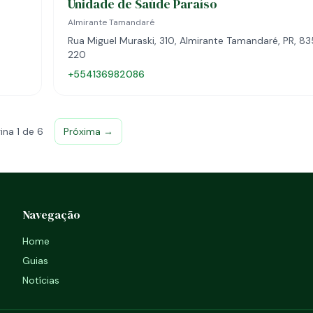
Unidade de Saúde Paraíso
Almirante Tamandaré
Rua Miguel Muraski, 310, Almirante Tamandaré, PR, 83
220
+554136982086
ina 1 de 6
Próxima →
Navegação
Home
Guias
Notícias