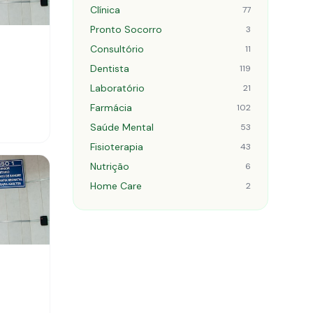
Clínica
77
Pronto Socorro
3
Consultório
11
Dentista
119
Laboratório
21
Farmácia
102
Saúde Mental
53
Fisioterapia
43
Nutrição
6
Home Care
2