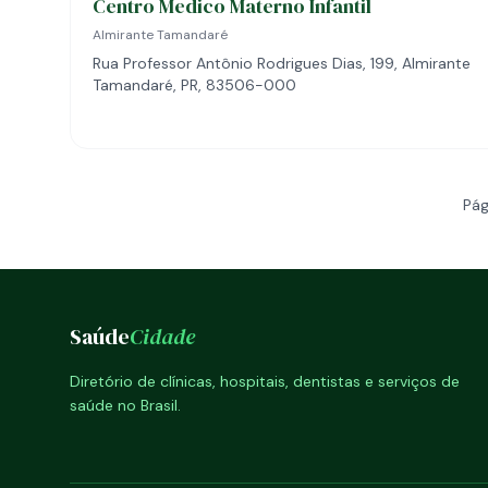
Centro Medico Materno Infantil
Almirante Tamandaré
Rua Professor Antônio Rodrigues Dias, 199, Almirante
Tamandaré, PR, 83506-000
Pág
Saúde
Cidade
Diretório de clínicas, hospitais, dentistas e serviços de
saúde no Brasil.