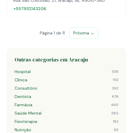
Rua São Cristóvão, 27, Aracaju, SE, 49010-380
+557932143206
Página 1 de 11
Próxima →
Outras categorias em Aracaju
Hospital
536
Clínica
512
Consultório
262
Dentista
676
Farmácia
440
Saúde Mental
280
Fisioterapia
182
Nutrição
82