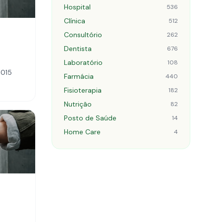
Hospital
536
Clínica
512
Consultório
262
Dentista
676
Laboratório
108
-015
Farmácia
440
Fisioterapia
182
Nutrição
82
Posto de Saúde
14
Home Care
4