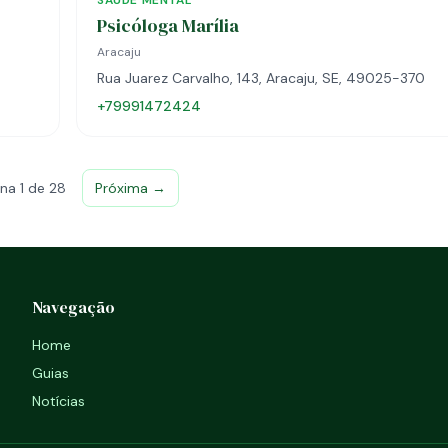
SAÚDE MENTAL
Psicóloga Marília
Aracaju
Rua Juarez Carvalho, 143, Aracaju, SE, 49025-370
+79991472424
na 1 de 28
Próxima →
Navegação
Home
Guias
Notícias