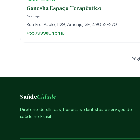
SAÚDE MENTAL
Ganesha Espaço Terapêutico
Aracaju
Rua Frei Paulo, 1129, Aracaju, SE, 49052-270
+5579998045416
Pági
Saúde
Cidade
Diretório de clínicas, hospitais, dentistas e serviços de
saúde no Brasil.