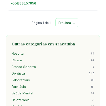
+551836257856
Página 1 de 11
Próxima →
Outras categorias em Araçatuba
Hospital
196
Clínica
144
Pronto Socorro
5
Dentista
246
Laboratório
33
Farmácia
131
Saúde Mental
94
Fisioterapia
71