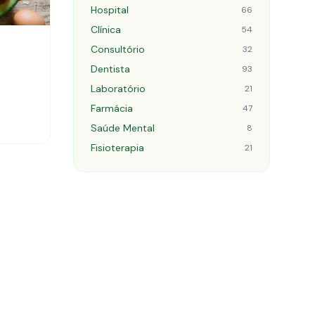
Hospital
66
Clínica
54
Consultório
32
Dentista
93
Laboratório
21
Farmácia
47
Saúde Mental
8
Fisioterapia
21