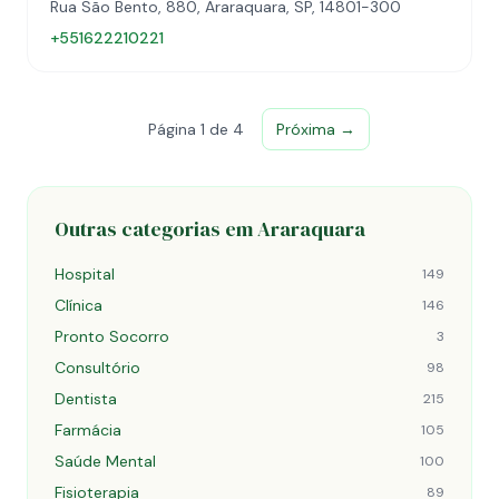
Rua São Bento, 880, Araraquara, SP, 14801-300
+551622210221
Página 1 de 4
Próxima →
Outras categorias em Araraquara
Hospital
149
Clínica
146
Pronto Socorro
3
Consultório
98
Dentista
215
Farmácia
105
Saúde Mental
100
Fisioterapia
89