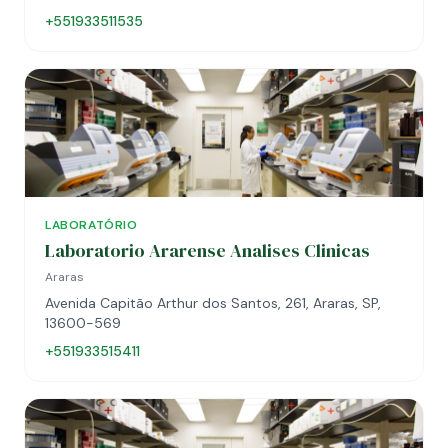
+551933511535
LABORATÓRIO
Laboratorio Ararense Analises Clinicas
Araras
Avenida Capitão Arthur dos Santos, 261, Araras, SP,
13600-569
+551933515411