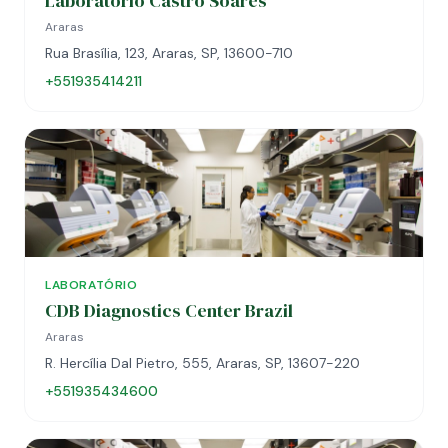
Laboratório Castro Soares
Araras
Rua Brasília, 123, Araras, SP, 13600-710
+551935414211
LABORATÓRIO
CDB Diagnostics Center Brazil
Araras
R. Hercília Dal Pietro, 555, Araras, SP, 13607-220
+551935434600