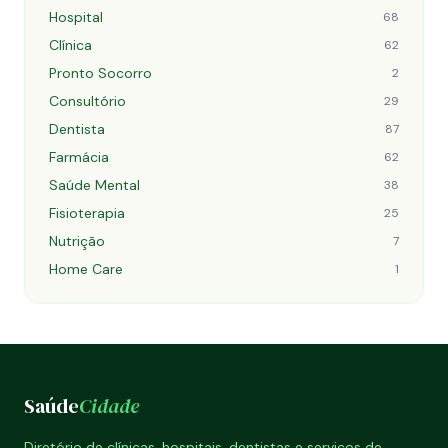
Hospital
68
Clínica
62
Pronto Socorro
2
Consultório
29
Dentista
87
Farmácia
62
Saúde Mental
38
Fisioterapia
25
Nutrição
7
Home Care
1
Saúde
Cidade
Diretório de clínicas, hospitais, dentistas e serviços de