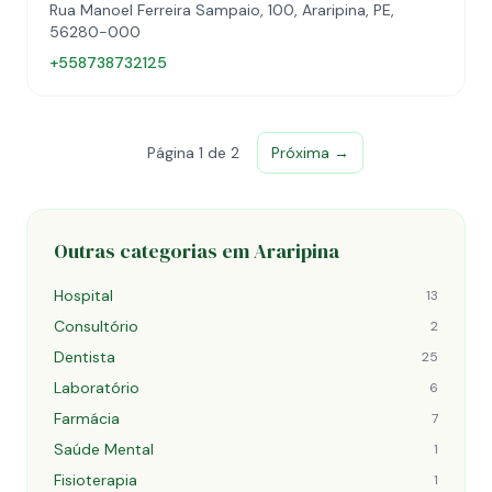
Rua Manoel Ferreira Sampaio, 100, Araripina, PE,
56280-000
+558738732125
Página 1 de 2
Próxima →
Outras categorias em Araripina
Hospital
13
Consultório
2
Dentista
25
Laboratório
6
Farmácia
7
Saúde Mental
1
Fisioterapia
1