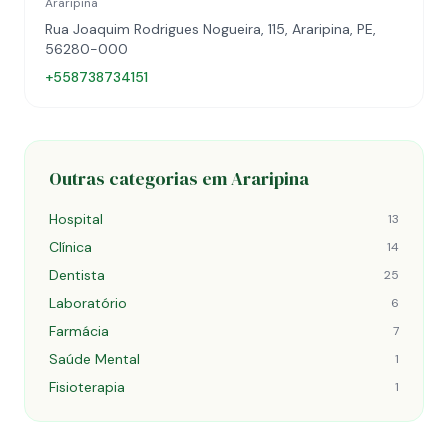
Araripina
Rua Joaquim Rodrigues Nogueira, 115, Araripina, PE,
56280-000
+558738734151
Outras categorias em Araripina
Hospital
13
Clínica
14
Dentista
25
Laboratório
6
Farmácia
7
Saúde Mental
1
Fisioterapia
1