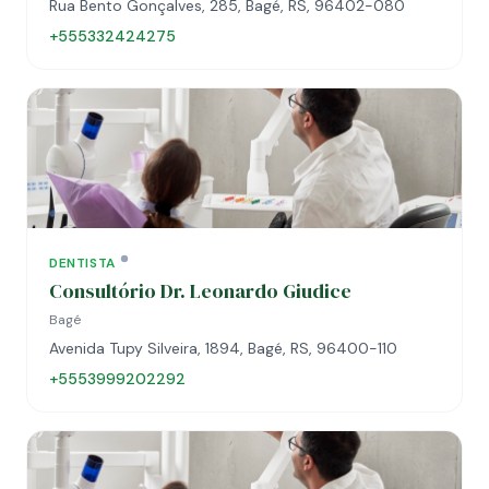
Rua Bento Gonçalves, 285, Bagé, RS, 96402-080
+555332424275
DENTISTA
Consultório Dr. Leonardo Giudice
Bagé
Avenida Tupy Silveira, 1894, Bagé, RS, 96400-110
+5553999202292