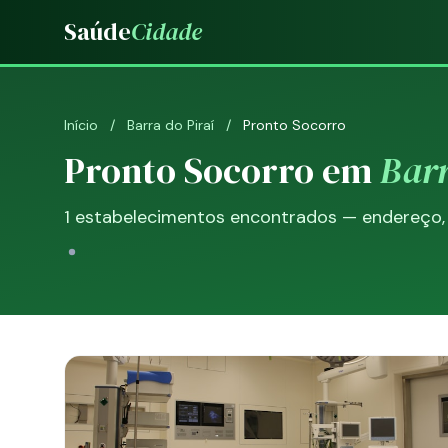
Saúde
Cidade
Início
/
Barra do Piraí
/
Pronto Socorro
Pronto Socorro em
Barr
1 estabelecimentos encontrados — endereço, t