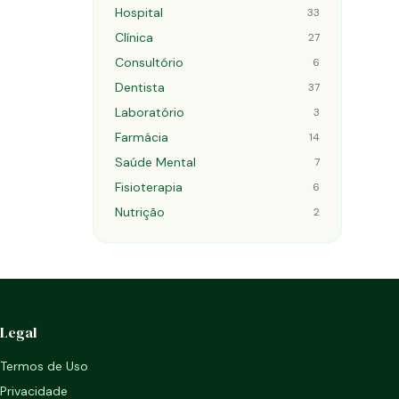
Hospital
33
Clínica
27
Consultório
6
Dentista
37
Laboratório
3
Farmácia
14
Saúde Mental
7
Fisioterapia
6
Nutrição
2
Legal
Termos de Uso
Privacidade