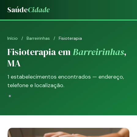
Saúde
Cidade
Início
/
Barreirinhas
/
Fisioterapia
Fisioterapia em
Barreirinhas
,
MA
1 estabelecimentos encontrados — endereço,
telefone e localização.