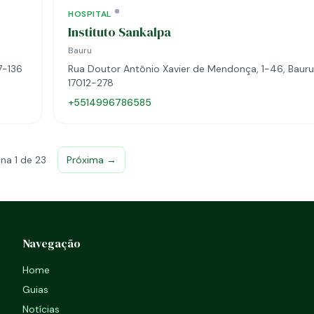
HOSPITAL
Instituto Sankalpa
Bauru
7-136
Rua Doutor Antônio Xavier de Mendonça, 1-46, Bauru,
17012-278
+5514996786585
na 1 de 23
Próxima →
Navegação
Home
Guias
Notícias