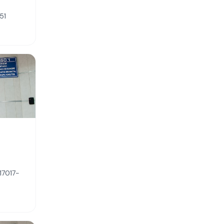
51
17017-