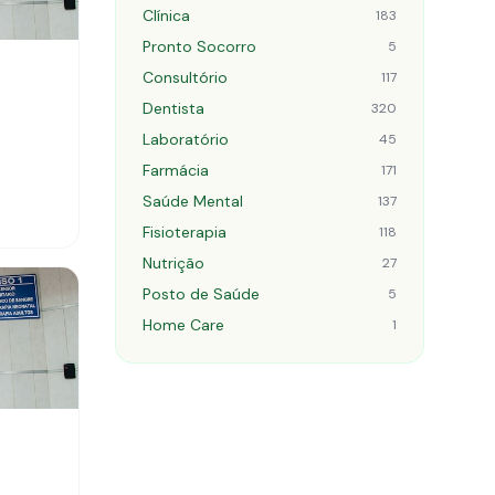
Clínica
183
Pronto Socorro
5
Consultório
117
Dentista
320
Laboratório
45
Farmácia
171
Saúde Mental
137
Fisioterapia
118
Nutrição
27
Posto de Saúde
5
Home Care
1