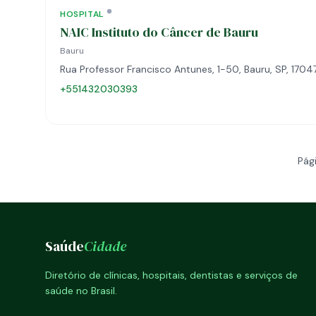
HOSPITAL
NAIC Instituto do Câncer de Bauru
Bauru
Rua Professor Francisco Antunes, 1-50, Bauru, SP, 1704
+551432030393
Pági
Saúde
Cidade
Diretório de clínicas, hospitais, dentistas e serviços de
saúde no Brasil.