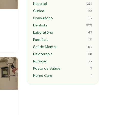
Hospital
227
Clínica
183
Consultório
117
Dentista
320
Laboratório
45
Farmácia
171
Saúde Mental
137
Fisioterapia
118
Nutrição
27
Posto de Saúde
5
Home Care
1