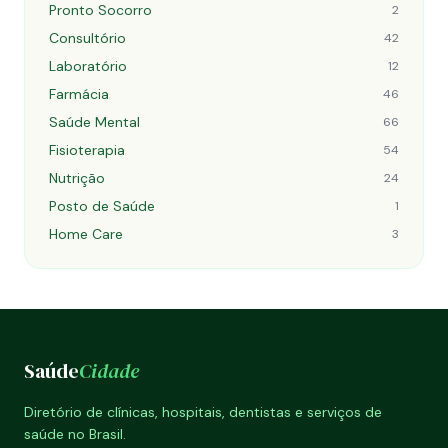
Pronto Socorro
2
Consultório
42
Laboratório
12
Farmácia
46
Saúde Mental
66
Fisioterapia
54
Nutrição
24
Posto de Saúde
1
Home Care
3
Saúde
Cidade
Diretório de clínicas, hospitais, dentistas e serviços de
saúde no Brasil.