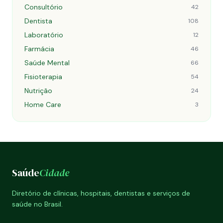
Consultório
42
Dentista
108
Laboratório
12
Farmácia
46
Saúde Mental
66
Fisioterapia
54
Nutrição
24
Home Care
3
Saúde
Cidade
Diretório de clínicas, hospitais, dentistas e serviços de
saúde no Brasil.