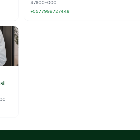
47600-000
+5577999727448
si
000