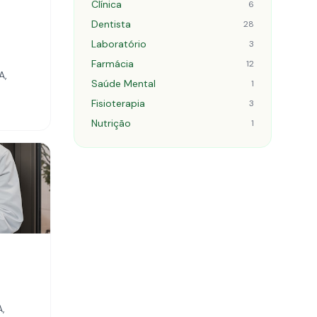
Clínica
6
Dentista
28
Laboratório
3
Farmácia
12
A,
Saúde Mental
1
Fisioterapia
3
Nutrição
1
A,