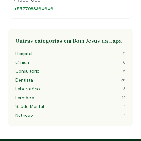
47600-000
+5577988364646
Outras categorias em Bom Jesus da Lapa
Hospital
11
Clínica
6
Consultório
5
Dentista
28
Laboratório
3
Farmácia
12
Saúde Mental
1
Nutrição
1