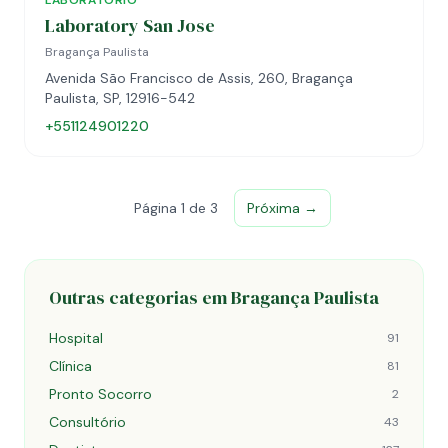
LABORATÓRIO
Laboratory San Jose
Bragança Paulista
Avenida São Francisco de Assis, 260, Bragança
Paulista, SP, 12916-542
+551124901220
Página 1 de 3
Próxima →
Outras categorias em Bragança Paulista
Hospital
91
Clínica
81
Pronto Socorro
2
Consultório
43