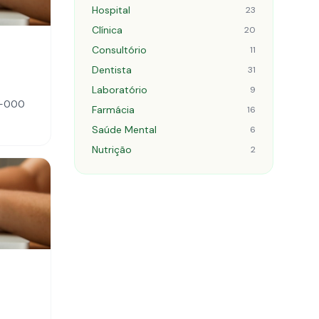
Hospital
23
Clínica
20
Consultório
11
Dentista
31
Laboratório
9
0-000
Farmácia
16
Saúde Mental
6
Nutrição
2