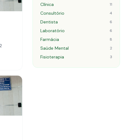
Clínica
11
Consultório
4
Dentista
6
Laboratório
6
Farmácia
8
2
Saúde Mental
2
Fisioterapia
3