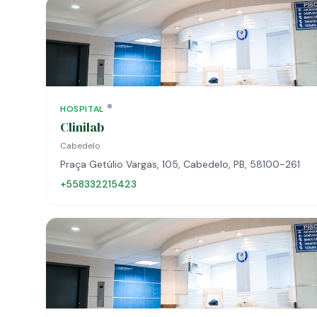
HOSPITAL
Clinilab
Cabedelo
Praça Getúlio Vargas, 105, Cabedelo, PB, 58100-261
+558332215423