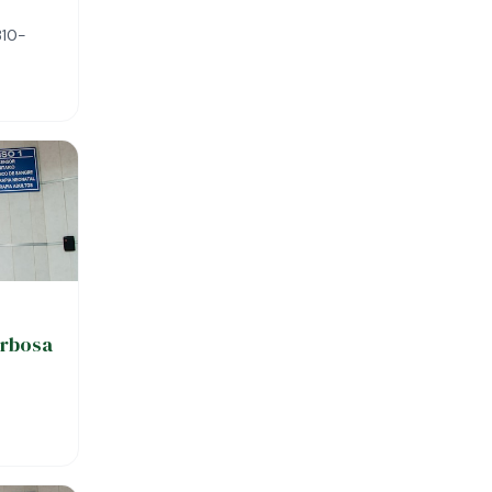
310-
arbosa