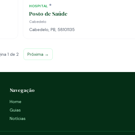
HOSPITAL
Posto de Saúde
Cabedelo
Cabedelo, PB, 58101135
ina 1 de 2
Próxima →
Navegação
Home
Guias
Notícias