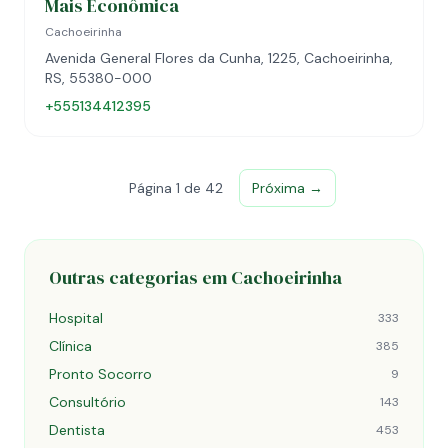
Mais Econômica
Cachoeirinha
Avenida General Flores da Cunha, 1225, Cachoeirinha,
RS, 55380-000
+555134412395
Página 1 de 42
Próxima →
Outras categorias em Cachoeirinha
Hospital
333
Clínica
385
Pronto Socorro
9
Consultório
143
Dentista
453