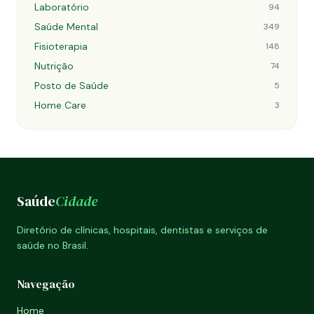
Laboratório
94
Saúde Mental
349
Fisioterapia
148
Nutrição
74
Posto de Saúde
5
Home Care
3
Saúde
Cidade
Diretório de clínicas, hospitais, dentistas e serviços de
saúde no Brasil.
Navegação
Home